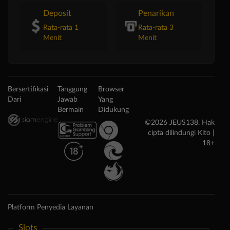
Deposit
Penarikan
Rata-rata 1
Rata-rata 3
Menit
Menit
Bersertifikasi
Tanggung
Browser
Dari
Jawab
Yang
Bermain
Didukung
©2026 JEUS138. Hak
cipta dilindungi Kito |
18+
Platform Penyedia Layanan
Slots