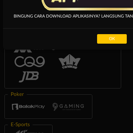
BINGUNG CARA DOWNLOAD APLIKASINYA? LANGSUNG TANYA
OK
Poker
E-Sports