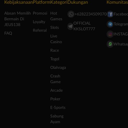
Kebijaksanaan
Platform
Kategori
Dukungan
Komunitas
Alasan Memilih
Promosi
Hot
+6282234509070
Facebo
Bermain Di
Games
Loyalty
OFFICIAL
Telegra
JEUS138
Slots
KKSLOT777
Referral
FAQ
INSTA
Live
Casino
Whatsa
Race
Togel
Olahraga
Crash
Game
Arcade
Poker
E-Sports
Sabung
Ayam