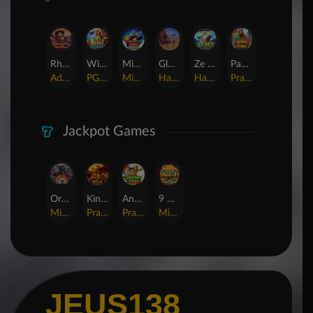
Rhapsody of Muertos
Wings of Iguazu
Mighty Panda
Glory Of Rome
Ze Zeus
Pandemic Rising
AdvantPlay
PG Soft
MicroGaming
Habanero
Hacksaw
Pragmatic Play
Jackpot Games
Orphan Organ
King Of Spears
Anaconda Gold
9 Masks of Fire™ HyperSpins™
MicroGaming
Pragmatic Play
Pragmatic Play
MicroGaming
JEUS138