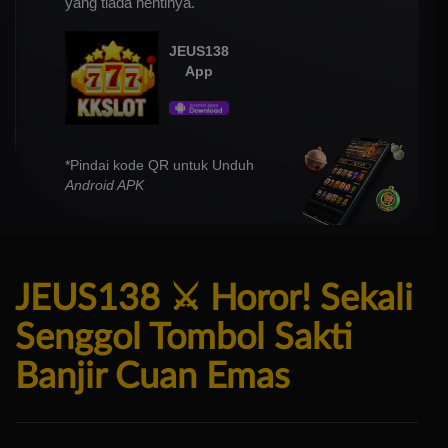
yang tiada hentinya.
JEUS138
App
*Pindai kode QR untuk Unduh
Android APK
JEUS138 ⚔️ Horor! Sekali
Senggol Tombol Sakti
Banjir Cuan Emas