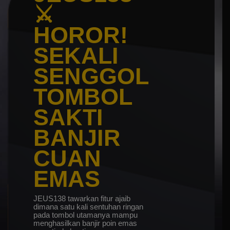
⚔️
HOROR!
SEKALI
SENGGOL
TOMBOL
SAKTI
BANJIR
CUAN
EMAS
JEUS138 tawarkan fitur ajaib
dimana satu kali sentuhan ringan
pada tombol utamanya mampu
menghasilkan banjir poin emas