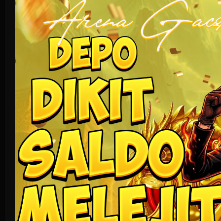
Olahraga
Crash Game