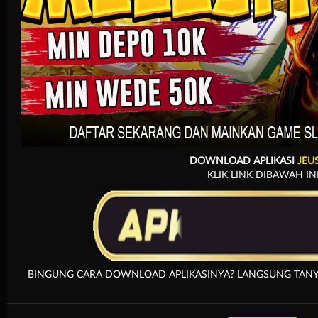
Arcade
DOWNLOAD APLIKASI
JEU
KLIK LINK DIBAWAH IN
BINGUNG CARA DOWNLOAD APLIKASINYA? LANGSUNG TANYA