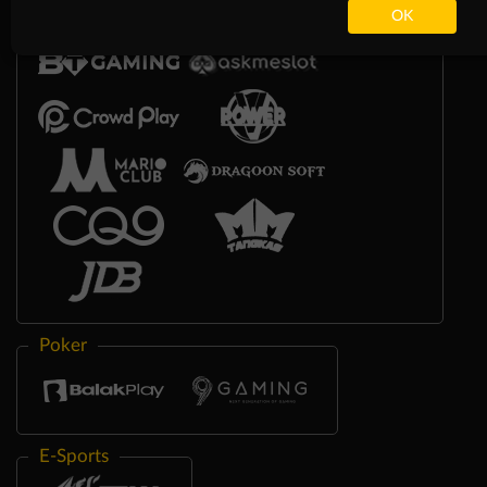
OK
Poker
E-Sports