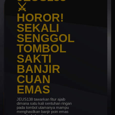
⚔️
HOROR!
SEKALI
SENGGOL
TOMBOL
SAKTI
BANJIR
CUAN
EMAS
JEUS138 tawarkan fitur ajaib
dimana satu kali sentuhan ringan
pada tombol utamanya mampu
menghasilkan banjir poin emas