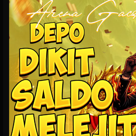
Olahraga
Crash Game