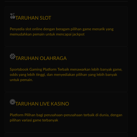
TARUHAN SLOT
Penyedia slot online dengan beragam pilihan game menarik yang
memudahkan pemain untuk mencapai jackpot
TARUHAN OLAHRAGA
Sportsbook Gaming Platform Terbaik menawarkan lebih banyak game,
odds yang lebih tinggi, dan menyediakan pilihan yang lebih banyak
untuk pemain.
TARUHAN LIVE KASINO
Platform Pilihan bagi perusahaan-perusahaan terbaik di dunia, dengan
pilihan variasi game terbanyak