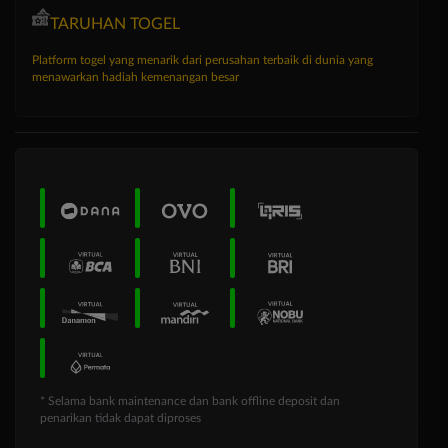
TARUHAN TOGEL
Platform togel yang menarik dari perusahan terbaik di dunia yang
menawarkan hadiah kemenangan besar
* Selama bank maintenance dan bank offline deposit dan
penarikan tidak dapat diproses