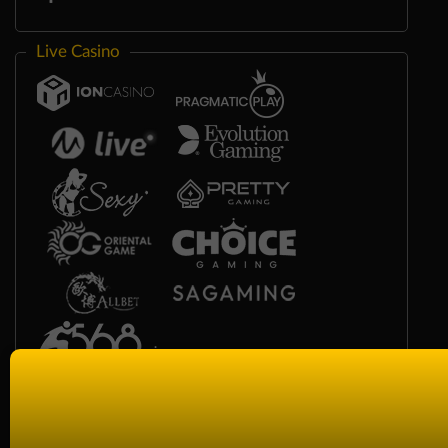
Live Casino
Race
Togel