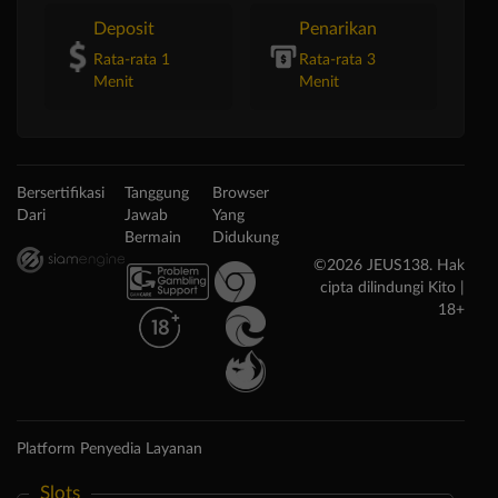
Deposit
Penarikan
Rata-rata 1
Rata-rata 3
Menit
Menit
Bersertifikasi
Tanggung
Browser
Dari
Jawab
Yang
Bermain
Didukung
©2026 JEUS138. Hak
cipta dilindungi Kito |
18+
Platform Penyedia Layanan
Slots