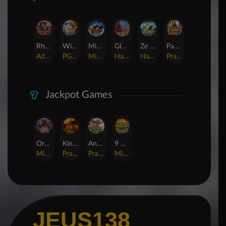
Rhapsody of Muertos
Wings of Iguazu
Mighty Panda
Glory Of Rome
Ze Zeus
Pandemic Rising
AdvantPlay
PG Soft
MicroGaming
Habanero
Hacksaw
Pragmatic Play
Jackpot Games
Orphan Organ
King Of Spears
Anaconda Gold
9 Masks of Fire™ HyperSpins™
MicroGaming
Pragmatic Play
Pragmatic Play
MicroGaming
JEUS138