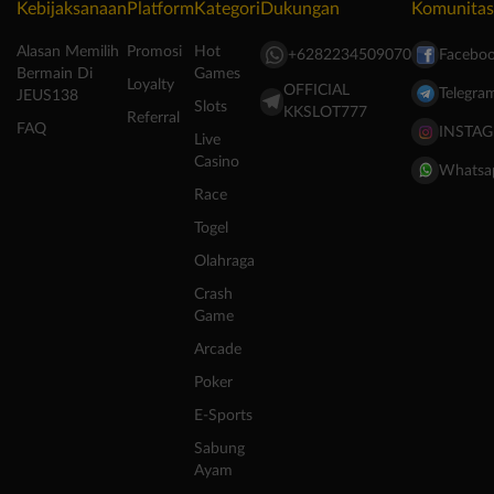
Kebijaksanaan
Platform
Kategori
Dukungan
Komunitas
Alasan Memilih
Promosi
Hot
+6282234509070
Facebo
Bermain Di
Games
Loyalty
OFFICIAL
Telegra
JEUS138
Slots
KKSLOT777
Referral
FAQ
INSTA
Live
Casino
Whatsa
Race
Togel
Olahraga
Crash
Game
Arcade
Poker
E-Sports
Sabung
Ayam