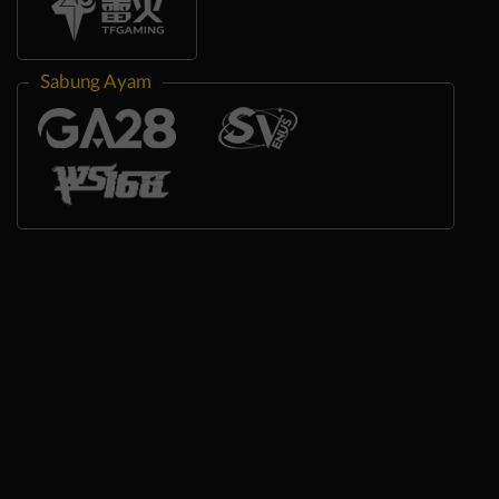
Sabung Ayam