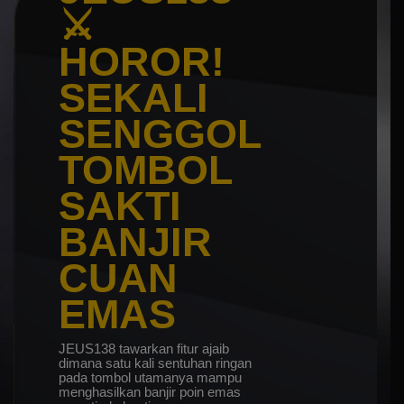
⚔️
HOROR!
SEKALI
SENGGOL
TOMBOL
SAKTI
BANJIR
CUAN
EMAS
JEUS138 tawarkan fitur ajaib
dimana satu kali sentuhan ringan
pada tombol utamanya mampu
menghasilkan banjir poin emas