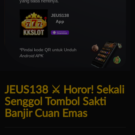
yang tiada hentinya.
JEUS138
App
*Pindai kode QR untuk Unduh
Android APK
JEUS138 ⚔️ Horor! Sekali
Senggol Tombol Sakti
Banjir Cuan Emas