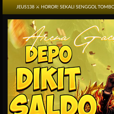
JEUS138 ⚔️ HOROR! SEKALI SENGGOL TOMB
Olahraga
Crash Game