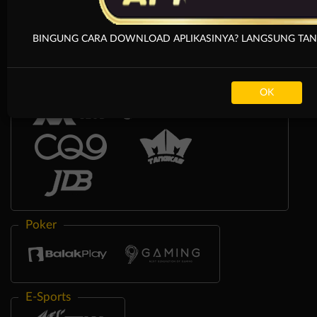
BINGUNG CARA DOWNLOAD APLIKASINYA? LANGSUNG TANYA
OK
Poker
E-Sports