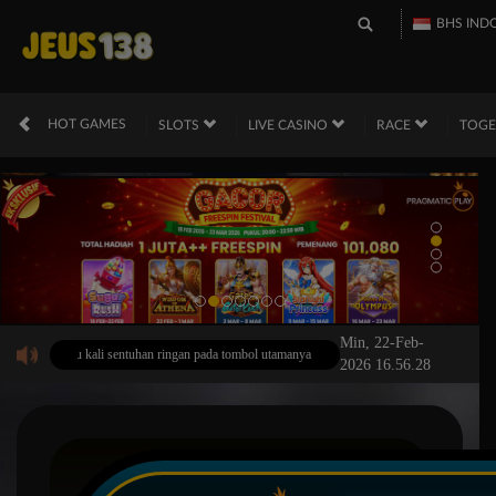
BHS IND
HOT GAMES
SLOTS
LIVE CASINO
RACE
TOG
Min, 22-Feb-
mana satu kali sentuhan ringan pada tombol utamanya mampu menghasilkan banjir poin emas ya
2026 16.56.28