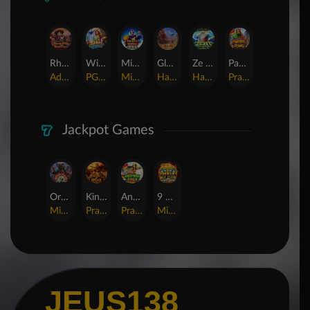
Rhapsody of Muertos
Wings of Iguazu
Mighty Panda
Glory Of Rome
Ze Zeus
Pandemic Rising
AdvantPlay
PG Soft
MicroGaming
Habanero
Hacksaw
Pragmatic Play
Jackpot Games
Orphan Organ
King Of Spears
Anaconda Gold
9 Masks of Fire™ HyperSpins™
MicroGaming
Pragmatic Play
Pragmatic Play
MicroGaming
JEUS138