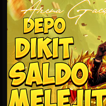
Olahraga
Crash Game