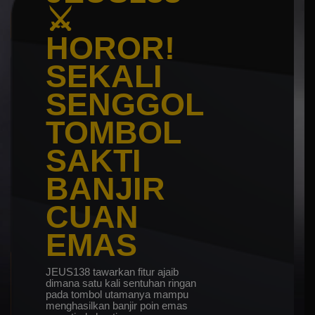
⚔️
HOROR!
SEKALI
SENGGOL
TOMBOL
SAKTI
BANJIR
CUAN
EMAS
JEUS138 tawarkan fitur ajaib
dimana satu kali sentuhan ringan
pada tombol utamanya mampu
menghasilkan banjir poin emas