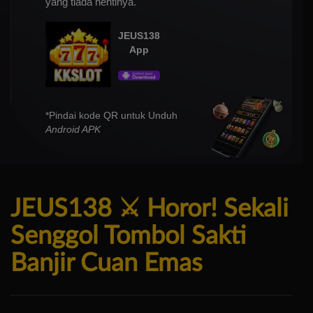
yang tiada hentinya.
JEUS138
App
*Pindai kode QR untuk Unduh
Android APK
JEUS138 ⚔️ Horor! Sekali
Senggol Tombol Sakti
Banjir Cuan Emas